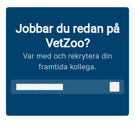
Jobbar du redan på
VetZoo?
Var med och rekrytera din
framtida kollega.
@
mustigroup.com
mustigroup.com
Logga i